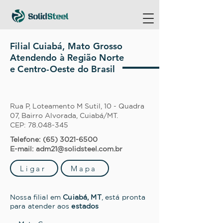
Filial Cuiabá, Mato Grosso
Atendendo à Região Norte
e Centro-Oeste do Brasil
Rua P, Loteamento M Sutil, 10 - Quadra
07, Bairro Alvorada, Cuiabá/MT.
CEP:
78.048-345
Telefone:
(65) 3021-6500
E-mail:
adm21@solidsteel.com.br
Ligar
Mapa
Nossa filial em
Cuiabá, MT
, está pronta
para atender aos
estados