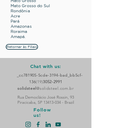
Mato Grosso
Mato Grosso do Sul
Rondônia
Acre
Pará
Amazonas
Roraima
Amapá.
Retornar às Filiais
Chat with us:
_cc781905-5cde-3194-bad_bb5cf-
136
(19)
3052-2991
solidsteel
@solidsteel.com.br
Rua Democlácio José Rossin, 93
Piracicaba, SP
13413-034
- Brazil
Follow
us!