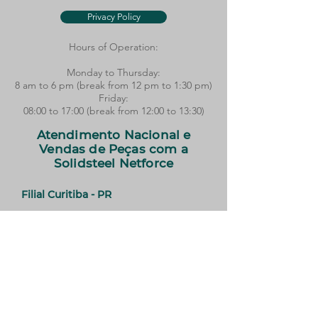
Privacy Policy
Hours of Operation:
Monday to Thursday:
8 am to 6 pm (break from 12 pm to 1:30 pm)​
Friday:
08:00 to 17:00 (break from 12:00 to 13:30)
Atendimento Nacional e
Vendas de Peças com a
Solidsteel Netforce
Filial Curitiba - PR
Telefone:
(41) 3149-6500
E-mail:
adm13@solidsteel.com.br
Filial Belo Horizonte - MG
Telefone:
(31) 2528-2600