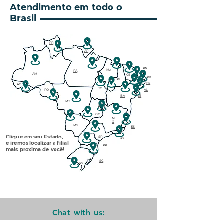
Atendimento em todo o
Brasil
RR
AP
RN
MA
PA
AM
CE
PB
PI
PE
AC
TO
RO
AL
BA
SE
MT
DF
GO
M
G
MS
ES
Clique em seu Estado,
SP
RJ
e iremos localizar a filial
PR
mais proxima de você!
SC
RS
Chat with us: