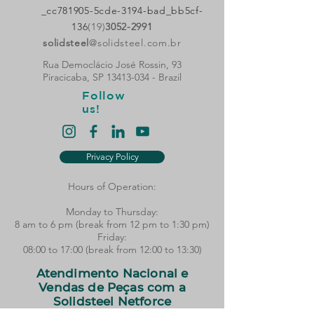
_cc781905-5cde-3194-bad_bb5cf-
136
(19)
3052-2991
solidsteel
@solidsteel.com.br
Rua Democlácio José Rossin, 93
Piracicaba, SP
13413-034
- Brazil
Follow
us!
Privacy Policy
Hours of Operation:
Monday to Thursday:
8 am to 6 pm (break from 12 pm to 1:30 pm)​
Friday:
08:00 to 17:00 (break from 12:00 to 13:30)
Atendimento Nacional e
Vendas de Peças com a
Solidsteel Netforce